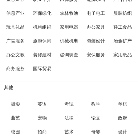
信息产业
环保绿化
农林牧渔
电子电工
服装纺织
玩具礼品
机构组织
家用电器
办公家具
轻工食品
广告服务
旅游休闲
机械机电
包装设计
冶金矿产
办公文教
装修建材
咨询调查
安保服务
家用纸品
商务服务
国际贸易
其他
摄影
英语
考试
教学
琴棋
曲艺
宠物
法律
论文
政府
校园
招商
艺术
母婴
设计