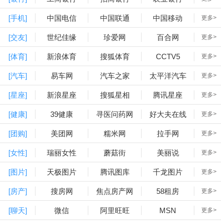
[手机]
中国电信
中国联通
中国移动
更多>
[交友]
世纪佳缘
珍爱网
百合网
更多>
[体育]
新浪体育
搜狐体育
CCTV5
更多>
[汽车]
易车网
汽车之家
太平洋汽车
更多>
[星座]
新浪星座
搜狐星相
腾讯星座
更多>
[健康]
39健康
寻医问药网
好大夫在线
更多>
[团购]
美团网
糯米网
拉手网
更多>
[女性]
瑞丽女性
蘑菇街
美丽说
更多>
[图片]
天极图片
腾讯图库
千龙图片
更多>
[房产]
搜房网
焦点房产网
58租房
更多>
[聊天]
微信
阿里旺旺
MSN
更多>