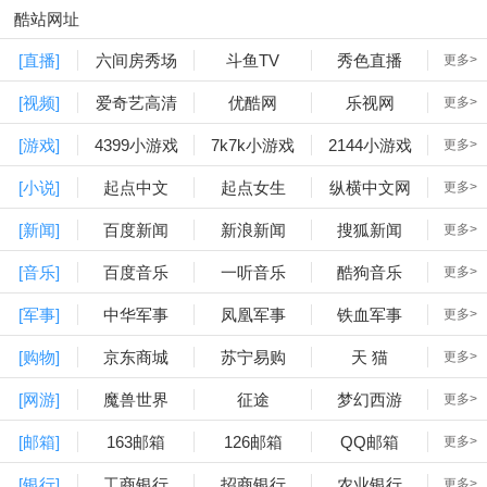
酷站网址
[直播]
六间房秀场
斗鱼TV
秀色直播
更多>
[视频]
爱奇艺高清
优酷网
乐视网
更多>
[游戏]
4399小游戏
7k7k小游戏
2144小游戏
更多>
[小说]
起点中文
起点女生
纵横中文网
更多>
[新闻]
百度新闻
新浪新闻
搜狐新闻
更多>
[音乐]
百度音乐
一听音乐
酷狗音乐
更多>
[军事]
中华军事
凤凰军事
铁血军事
更多>
[购物]
京东商城
苏宁易购
天 猫
更多>
[网游]
魔兽世界
征途
梦幻西游
更多>
[邮箱]
163邮箱
126邮箱
QQ邮箱
更多>
[银行]
工商银行
招商银行
农业银行
更多>