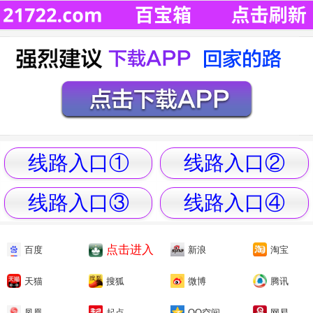
线路入口①
线路入口②
线路入口③
线路入口④
点击进入
百度
新浪
淘宝
天猫
搜狐
微博
腾讯
凤凰
起点
QQ空间
网易