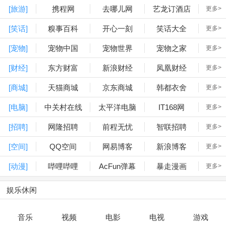
[旅游]
携程网
去哪儿网
艺龙订酒店
更多>
[笑话]
糗事百科
开心一刻
笑话大全
更多>
[宠物]
宠物中国
宠物世界
宠物之家
更多>
[财经]
东方财富
新浪财经
凤凰财经
更多>
[商城]
天猫商城
京东商城
韩都衣舍
更多>
[电脑]
中关村在线
太平洋电脑
IT168网
更多>
[招聘]
网隆招聘
前程无忧
智联招聘
更多>
[空间]
QQ空间
网易博客
新浪博客
更多>
[动漫]
哔哩哔哩
AcFun弹幕
暴走漫画
更多>
娱乐休闲
音乐
视频
电影
电视
游戏