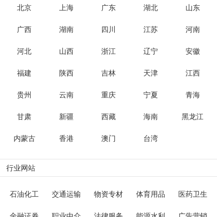
北京
上海
广东
湖北
山东
广西
湖南
四川
江苏
河南
河北
山西
浙江
辽宁
安徽
福建
陕西
吉林
天津
江西
贵州
云南
重庆
宁夏
青海
甘肃
新疆
西藏
海南
黑龙江
内蒙古
香港
澳门
台湾
行业网站
石油化工
交通运输
物资专材
体育用品
医药卫生
金融证券
职业中介
法律服务
能源水利
广告营销