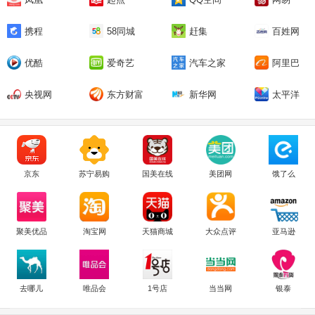
携程
58同城
赶集
百姓网
优酷
爱奇艺
汽车之家
阿里巴
巴
央视网
东方财富
新华网
太平洋
京东
苏宁易购
国美在线
美团网
饿了么
聚美优品
淘宝网
天猫商城
大众点评
亚马逊
去哪儿
唯品会
1号店
当当网
银泰